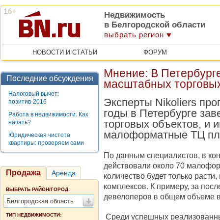
Недвижимость
в Белгородской области
выбрать регион
НОВОСТИ И СТАТЬИ
ФОРУМ
Мнение: В Петербург
Последние обсуждения
масштабных торговых
Налоговый вычет:
Эксперты Nikoliers пр
позитив-2016
годы в Петербурге за
Работа в недвижимости. Как
торговых объектов, и 
начать?
малоформатные ТЦ площ
Юридическая чистота
квартиры: проверяем сами
По данным специалистов, в кон
действовали около 70 малофор
Продажа
Аренда
количество будет только расти,
комплексов. К примеру, за пос
ВЫБРАТЬ РАЙОН/ГОРОД:
девелоперов в общем объеме в
Белгородская область
ТИП НЕДВИЖИМОСТИ:
Среди успешных реализованны