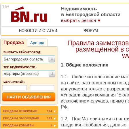
Недвижимость
в Белгородской области
выбрать регион
НОВОСТИ И СТАТЬИ
ФОРУМ
Правила заимствов
Продажа
Аренда
размещённой в с
ВЫБРАТЬ РАЙОН/ГОРОД:
w
Белгородская область
1. Общие положения
ТИП НЕДВИЖИМОСТИ:
квартиры (вторичка)
1.1. Любое использование мат
ЦЕНА
:
на сайте, расположенном по ад
(РУБЛЕЙ)
-
допускается только c разреше
«Управляющая компания “Бюлл
исключением случаев, прямо 
РФ.
ПРОДАЖА ВТОРИЧНАЯ
104
1.2. Под Материалами в наст
ПРОДАЖА ЗАГОРОДНАЯ
143
сведения, сообщения, данные,
ПРОДАЖА КОММЕРЧ.
1