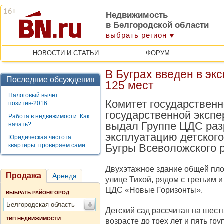
Недвижимость
в Белгородской области
выбрать регион
НОВОСТИ И СТАТЬИ
ФОРУМ
В Буграх введен в эк
Последние обсуждения
125 мест
Налоговый вычет:
Комитет государственн
позитив-2016
государственной экспе
Работа в недвижимости. Как
выдал Группе ЦДС раз
начать?
эксплуатацию детского
Юридическая чистота
квартиры: проверяем сами
Бугры Всеволожского 
Двухэтажное здание общей площ
Продажа
Аренда
улице Тихой, рядом с третьим 
ЦДС «Новые Горизонты».
ВЫБРАТЬ РАЙОН/ГОРОД:
Белгородская область
Детский сад рассчитан на шесть
ТИП НЕДВИЖИМОСТИ:
возрасте до трех лет и пять гру