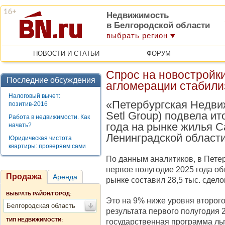
Недвижимость
в Белгородской области
выбрать регион
НОВОСТИ И СТАТЬИ
ФОРУМ
Спрос на новостройки
Последние обсуждения
агломерации стабили
Налоговый вычет:
«Петербургская Недвиж
позитив-2016
Setl Group) подвела ит
Работа в недвижимости. Как
года на рынке жилья С
начать?
Ленинградской области
Юридическая чистота
квартиры: проверяем сами
По данным аналитиков, в Петер
первое полугодие 2025 года о
Продажа
Аренда
рынке составил 28,5 тыс. сделок
ВЫБРАТЬ РАЙОН/ГОРОД:
Это на 9% ниже уровня второго
Белгородская область
результата первого полугодия 
ТИП НЕДВИЖИМОСТИ:
государственная программа льг