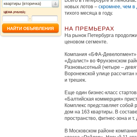
Всего в Петербурге и Леноблас
квартиры (вторичка)
новых лотов –
скромнее, чем в
тихого месяца в году.
ЦЕНА
:
(РУБЛЕЙ)
-
НА ПРЕМЬЕРАХ
На рынок Петербурга продолжи
ценовом сегменте.
Компания «БФА-Девелопмент» 
«Дуалист» во Фрунзенском рай
Разновысотный (четыре – девят
Воронежской улице рассчитан 
и трешек.
Еще один бизнес-класс стартов
«Балтийская коммерция» прист
Комплекс представляет собой 
дом на 163 квартиры. В состав
пространство, фитнес-зона и т. 
В Московском районе компания