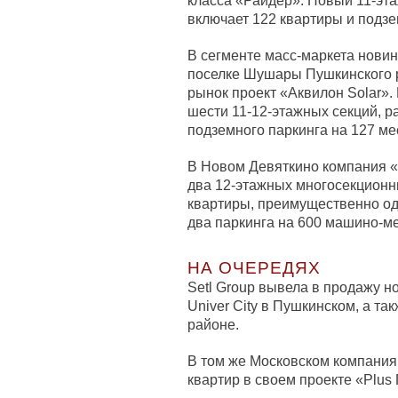
класса «Райдер». Новый 11-эт
включает 122 квартиры и подз
В сегменте масс-маркета новин
поселке Шушары Пушкинского 
рынок проект «Аквилон Solar».
шести 11-12-этажных секций, р
подземного паркинга на 127 ме
В Новом Девяткино компания 
два 12-этажных многосекционн
квартиры, преимущественно од
два паркинга на 600 машино-ме
НА ОЧЕРЕДЯХ
Setl Group вывела в продажу н
Univer City в Пушкинском, а т
районе.
В том же Московском компани
квартир в своем проекте «Plus