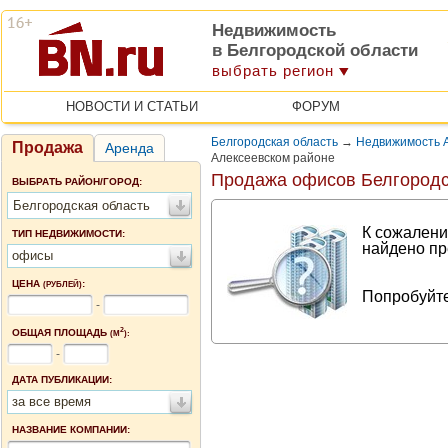
Недвижимость
в Белгородской области
выбрать регион
НОВОСТИ И СТАТЬИ
ФОРУМ
Белгородская область
→
Недвижимость А
Продажа
Аренда
Алексеевском районе
Продажа офисов Белгородс
ВЫБРАТЬ РАЙОН/ГОРОД:
Белгородская область
К сожалени
ТИП НЕДВИЖИМОСТИ:
найдено пр
офисы
ЦЕНА
:
(РУБЛЕЙ)
Попробуйте
-
2
ОБЩАЯ ПЛОЩАДЬ
(М
):
-
ДАТА ПУБЛИКАЦИИ:
за все время
НАЗВАНИЕ КОМПАНИИ: