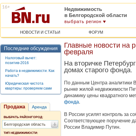
Недвижимость
в Белгородской области
выбрать регион
НОВОСТИ И СТАТЬИ
ФОРУМ
Главные новости на 
Последние обсуждения
февраля
Налоговый вычет:
На вторичке Петербур
позитив-2016
домах старого фонда.
Работа в недвижимости. Как
начать?
По данным Центра аналитики BN
Юридическая чистота
квартиры: проверяем сами
рынке жилой недвижимости Пе
динамику цены квадратного ме
фонда
.
Продажа
Аренда
В России усилят контроль за 
ВЫБРАТЬ РАЙОН/ГОРОД:
Соответствующее поручение да
Белгородская область
России Владимир Путин.
ТИП НЕДВИЖИМОСТИ: